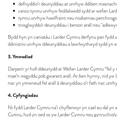
defnyddio’r deunyddiau at unrhyw ddiben masnacho
ceisio tynnu unrhyw feddalwedd sydd ar wefan Lard
tynnu unrhyw hawlfraint neu nodiannau perchnogol 
trosglwyddo'r deunyddiau i berson arall neu "adlewy
Bydd hyn yn caniatáu i Larder Cymru derfynu pan fydd unr
ddinistrio unrhyw ddeunyddiau a lawrlwythwyd sydd yn ei
3. Ymwadiad
Darperir yr holl ddeunydd ar Wefan Larder Cymru “fel y
mae’n negyddu pob gwarant arall. Ar ben hynny, nid yw
nac yn ymwneud fel arall â deunyddiau o’r fath nac unrhy
4. Cyfyngiadau
Ni fydd Larder Cymru na’i chyflenwyr yn cael eu dal yn a
Cymru, hyd yn oed os yw Larder Cymru neu gynrychiolydd 