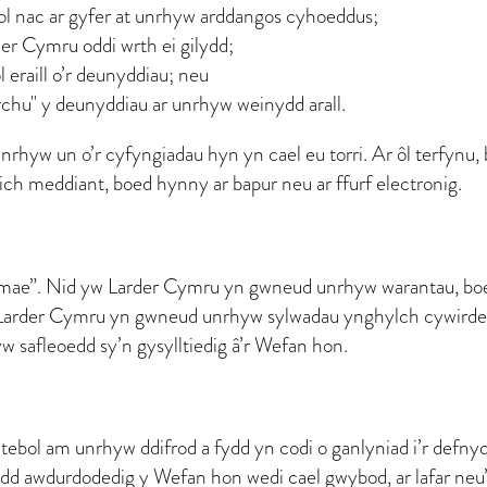
l nac ar gyfer at unrhyw arddangos cyhoeddus;
er Cymru oddi wrth ei gilydd;
eraill o’r deunyddiau; neu
rchu" y deunyddiau ar unrhyw weinydd arall.
hyw un o’r cyfyngiadau hyn yn cael eu torri. Ar ôl terfynu, 
ch meddiant, boed hynny ar bapur neu ar ffurf electronig.
 mae”. Nid yw Larder Cymru yn gwneud unrhyw warantau, boed
 Larder Cymru yn gwneud unrhyw sylwadau ynghylch cywirde
w safleoedd sy’n gysylltiedig â’r Wefan hon.
tebol am unrhyw ddifrod a fydd yn codi o ganlyniad i’r defnyd
awdurdodedig y Wefan hon wedi cael gwybod, ar lafar neu’n y