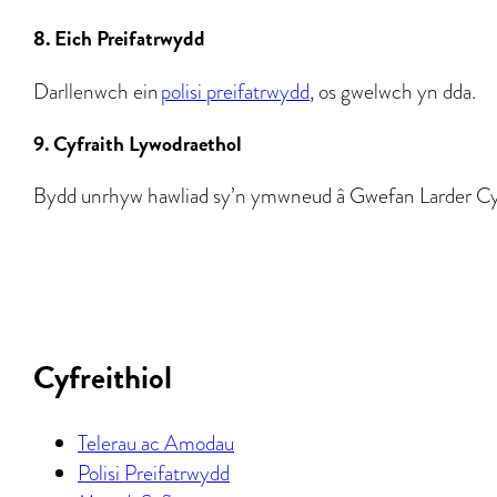
8. Eich Preifatrwydd
Darllenwch ein
polisi preifatrwydd
, os gwelwch yn dda.
9. Cyfraith Lywodraethol
Bydd unrhyw hawliad sy’n ymwneud â Gwefan Larder Cymru
Cyfreithiol
Telerau ac Amodau
Polisi Preifatrwydd